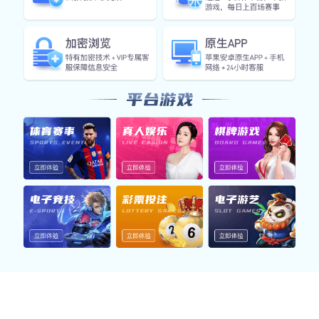
立陶宛媒体分析张宇辰投射能力预判其对抗不足提前准
备应对策略
2026-08-05
22 次浏览