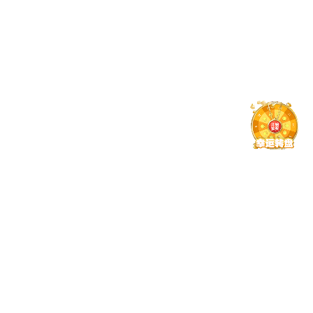
葡萄牙足协主席称C罗心态平和对球队应对压力至关重
要
2026-07-18
48 次浏览