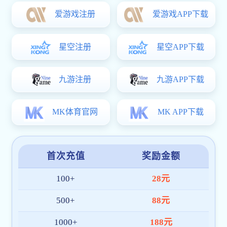
哈里森巴恩斯谈总决赛失利感受坚定信念继续追逐冠军
梦想
2026-08-08
8 次浏览