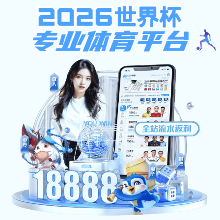
注册入口
首页
体育资讯
全部
最新
热门
推荐