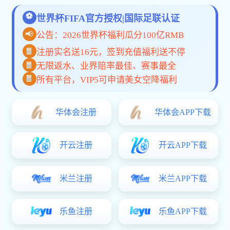
下载APP
八村塁季后赛三分表现惊艳场均三记命
中率飙升至57
2026-06-30 13:58
阅读 48 次