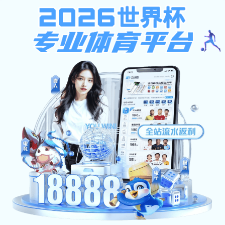
注册入口
米博体育官网
· 体育观看更
便捷
连接你的赛事视野，打造球迷专属的数字主场。
米博体育
官网网页版
提供多终端支持、高清视频、 实时比分与赛事
推荐，让你随时随地畅享体育内容。
网页端入口