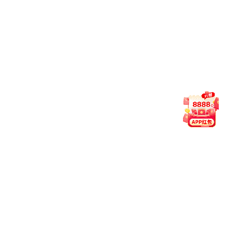
未来，如果能进一步改善身体素质，加强力量训练和耐力提
升，将有助于他抵抗更为严酷激烈的大联盟竞争。而从心理
层面来看，在经历更多高强度赛事洗礼之后，相信他会逐渐
具备应对各种复杂情况所需心态，以此来降低失误概率，提
高关键时刻把握机会能力。
综合来看，只要持续努力并深化自身技能，无疑将推动其职
业生涯朝着更加辉煌方向发展。结合当前形势，可预见的
是，在未来几个赛季里，我们很可能会看到一个愈发成熟，
更具统治力及影响力的新星闪耀NBA舞台，为各路豪强带来
新的挑战与惊喜！
总结：
综上所述，八村塁通过优异表现证明自己是一名具有巨大潜
力与实力的新星，其季后赛期间令人瞩目的三分表现不仅展
示了一名优秀运动员应有的人才，更体现出了团队篮球精神
的重要性。不仅如此，通过分析其技术特点、决策能力以及