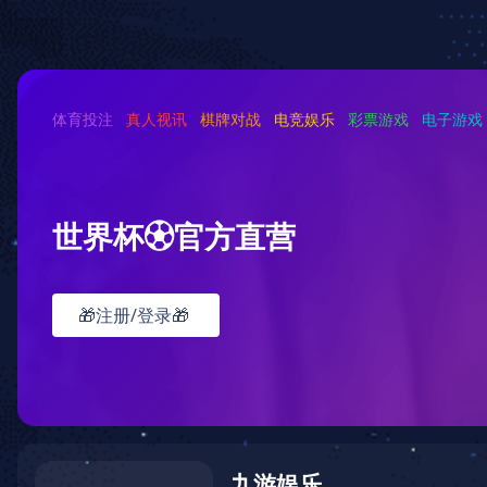
一、引言
米博体育官网平台为用户提供便
二、信息收集范围
我们可能收集以下信息：
注册信息：如手机号、昵称、