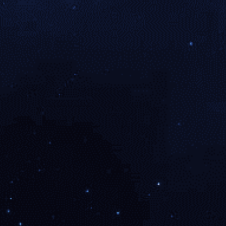
响应速度
0.18s
平均页面加载
米博体育官网
米博体育官网官方网站【KY1.AC】官
河
网认证:手机版、app下载、登录入
su
口、官方网站、网页版、平台、网
址、地址、注册、娱乐，米博体育官
网(中国)官方网站欢迎大家选择真正的
官方通道，同时我们提供全天候7x24