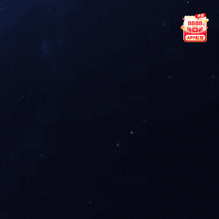
人可与我们联系处理。
效率与数据稳定性。