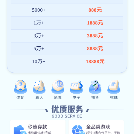
米博体育官网全站App