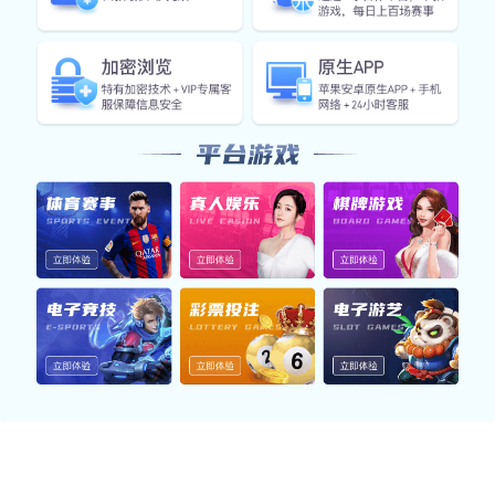
我们推出的原生应用覆盖体育、电竞等热门内容，支持赛事
查看、数据浏览与多端同步，结合高清直播与智能提醒，为
用户带来高效、流畅的体验。
体育App
聚合热门体育赛事，覆盖足球、篮球、电竞等领域，提供数
据查询、直播内容与资讯提醒，助您快速掌握赛场动向。