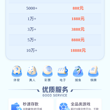
战术意识和身体素质。如此优质的人才储备，使得荷兰能够
在国际比赛中频频取得佳绩。
此外，荷兰联赛作为欧洲五大联赛之一，其竞争度逐渐提
升，各支球队之间你追我赶，这为国家队输送了更多高水平
的球员。在这样的环境下，年轻球员得到了充分锻炼，他们
在加入国家队时已经具备相当强大的心理素质和比赛经验。
值得一提的是，教练团队对球队整体风格的把控也起到了重
要作用。现代足球讲究攻防平衡，而荷兰教练组恰好能够根
据不同对手制定相应战术，使得球队在面对各种挑战时始终
保持着良好的竞技状态。
2、球员身价背后的市场因素
随着足球产业的发展，球员身价也日益成为各俱乐部和媒体
关注的话题。对于荷兰国家队的大名单而言，每位球员身价