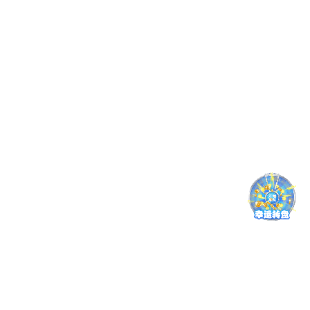
3、赫拉芬贝赫个人表现及影响
作为当前荷兰国家队的重要核心之一，赫拉芬贝赫无疑是这
份大名单中的亮点。他凭借出色的技术能力和战术执行力，
在场上扮演着至关重要的角色。自从进入职业联赛以来，他
一直保持着稳定且高效的表现，不仅完成了多次关键助攻，
更是在进攻端贡献了不少进球。
此外，赫拉芬贝赫还以其全能型选手而著称，他不仅可以胜
任多个位置，还能根据不同战术安排灵活调整自己。这种适
应性让他在教练心目中的地位愈发重要，同时也让对手感到
忌惮。他每一次带领球队走向胜利，都为他的个人品牌增添
了一层光环。
值得注意的是，随着他知名度不断提高，不少豪门俱乐部开
始将目光投向他。不仅如此，他所传递出的拼搏精神与团队
合作意识，也成为了年轻一代足球运动员学习的榜样。在这