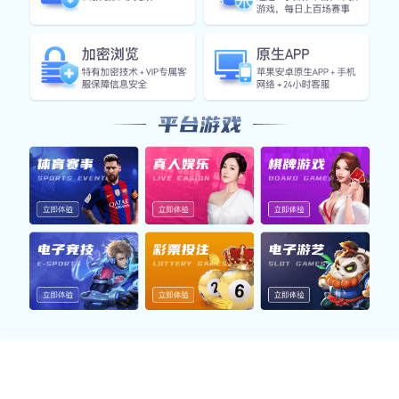
均超2500万欧元，这背后主要受到多种市场因素的驱动。例
如，市场供需关系直接影响着球员转会费，当一名球员有多
家俱乐部争抢时，其身价自然水涨船高。
同时，媒体曝光率及社交平台的发展也为球员营造了更高的
关注度。如今，各大社交媒体平台上频繁出现关于这些顶尖
运动员的信息，使得他们的知名度得到迅速提升，从而推动
了其市场价值。此外，各国联赛间激烈竞争也使得俱乐部愿
意投入更多资金来引进这些优秀人才，以期获得更好的成
绩。
再者，在国际赛事中表现优异也是推动身价上升的重要因
素。当一名球员在世界杯或欧洲杯等重大赛事中展现出色表
现后，其瞬间吸引众多眼光与赞誉，自然会导致其市场价值
飙升。这种趋势使得一些原本不被看好的年轻选手通过一次
精彩表现就能实现“逆袭”。