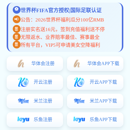
下载APP
詹姆斯谈下半场表现强调不必过于关注
关键时刻的不败记录
2026-05-31 01:11
阅读 63 次