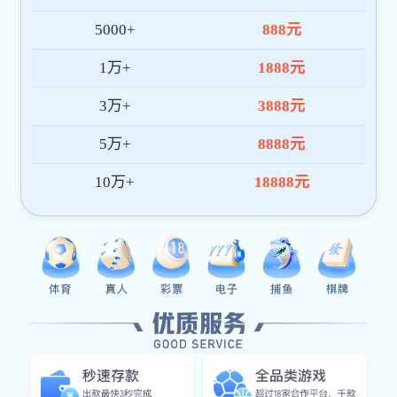
球员个人技巧，更是一种团队协作精神的体现。尤其是在高
强度竞争中，任何细微变化都可能成为扭转局势的一环。
此外，詹姆斯还提到，在下半场，他更注重的是整体节奏把
控，而非单纯追求得分。他会观察对手防守策略，并根据情
况制定相应战术。这种全局观让他能够更好地引导队友，确
保每个成员都能发挥出最佳状态，从而提升整个球队的竞争
力。
最后，值得一提的是，詹姆斯在赛季中的多次逆转胜利也与
他的这种适应能力密不可分。他总能在下半场找到破绽，为
球队创造机会，也因此成为无数年轻球员学习的榜样。这种
经验不仅来自于他的天赋，更源自于多年的磨练与思考。
2、不必过于关注的不败记录
关于关键时刻的不败记录，詹姆斯表示，这固然是一项值得