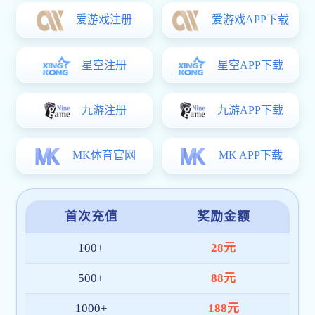
首页
体育头条
正文
本文将围绕19岁中卫卢西亚去年加盟巴黎圣日耳曼队后，在
对阵朗斯的比赛中表现出色，并获得主教练恩里克高度赞赏
这一主题进行深入探讨。文章将从四个方面展开，首先分析
卢西亚的个人技术特点与能力，其次探讨他在球队中的战术
作用，再者评估他在比赛中的关键表现，最后总结恩里克对
他的期望和未来发展潜力。希望通过这些分析，能让读者更
加全面地了解这位年轻球员的成长轨迹及其对球队的重要
性。
1、卢西亚的个人技术特点
作为一名19岁的中卫，卢西亚展现出了极为出色的个人技术
特点。他不仅具备良好的身体素质，还拥有出色的控球能
力。这使得他在面对对方前锋时，可以有效地进行铲断和解