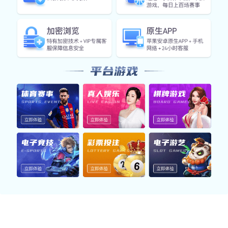
将视野开阔、传球精准的优势发挥到极致。
通过与其他队友之间默契配合，卢西亚能够有效地打破对手
防线，为前锋创造更多机会。他不仅仅是防守者，更是连接
后场与前场的重要桥梁。这种多功能性，使得他在比赛中扮
演了不可或缺的角色。
此外，随着比赛经验不断积累，卢西亚逐渐掌握了如何根据
不同对手调整自己的位置和战术思路。这样的灵活应变能
力，让他成为了恩里克非常信赖的一名年轻中卫，也为球队
带来了更多战术灵活性。
3、关键比赛中的出色表现
在去年与朗斯的一场重要比赛中，卢西亚凭借自己的出色表
现赢得了全场瞩目。在这场较量中，他不仅成功阻止了多次
来自朗斯前锋的威胁进攻，还通过精准传球启动了多次反