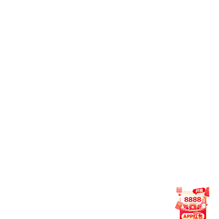
中，会给予他更多锻炼和展示机会，以帮助其进一步成长。
同时，为提升其心理素质和抗压能力，恩里克也会安排一些
高强度、高压力环境下的训练，以便让卢西亚更好地适应职
业足球生活。经过这些努力，相信他的综合实力将会得到显
著提高，从而为巴黎圣日耳曼带来更大的贡献。
总之，在恩里克看来，如果能继续保持目前的发展势头，以
及正确处理好自身各项技能之间平衡发展，那么不久之后，
我们就能看到一个更加成熟、更加强大的卢西亚站在世界足
球舞台上发光发热。
总结：
通过以上分析，我们可以看到19岁中卫卢西亚自加盟巴黎圣
日耳曼以来，不仅展现出了卓越个人才能，同时也逐步融入
到团队作战之中。他在与朗斯那场比赛中的优异表现，无疑
证明了自己是一名值得信赖的新星，其防守稳定性及传控能