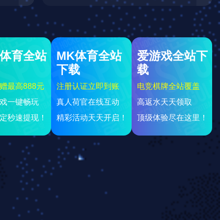
，首先通过对范德芬与模特之间
气氛以及他们在公众视野中的
会对于爱情、运动和时尚生活
们如何在激情与浪漫中迎接世
景如画的海滨城市，阳光明
，还共同参与了许多有趣的活
常为模特准备惊喜，比如精心
滞在这一刻，只剩下彼此相