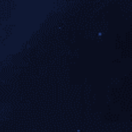
斯…
于
现以及对关键时刻不败记录的...