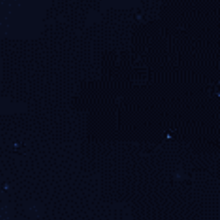
下一篇
苏群点评火湖G6詹姆斯独秀半场表