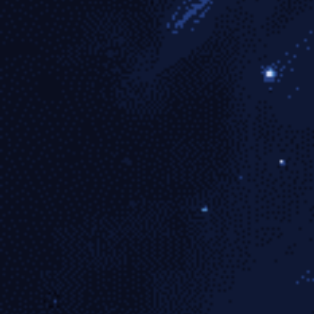
3、世界杯期间
就在如此甜蜜且充实的假期
连接他们感情的新纽带。他
为了庆祝比赛，两人决定举
得色彩斑斓，各类足球元素
宾都沉浸于这种气氛之中。
同时，在比赛期间，他们还
幸福的一面，也吸引了一批
二人的爱情故事愈发精彩绚
4、公众视野中
随着两人在假期和世界杯期
人物，也开始受到更多媒体