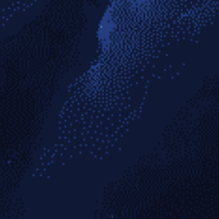
出众外貌及优雅气质受到青睐，被邀请参加多个时尚活动，与明
间，引起不少媒体赞誉，也让双方事业进一步发展。因此，他们
人始终保持冷静态度。他们意识到，即便身处聚光灯下，更重要
两人始终坚定信念，相信爱能够跨越一切困难与挑战，从而赢得
携美丽模特共度浪漫假期，在那宁静而祥和的大环境下，自然流
同时，在即将到来的世界杯盛宴中，他们又将爱情与运动完美结
们不仅是在享受个人幸福，更是在创造一种全新的生活理念，将
特共度浪漫假期”，是一段关于青春、美好及奋斗不息精神交织
爱情，不仅需要时间来磨砺，更需要珍惜彼此间每一个瞬间，共
追求的人生境界！