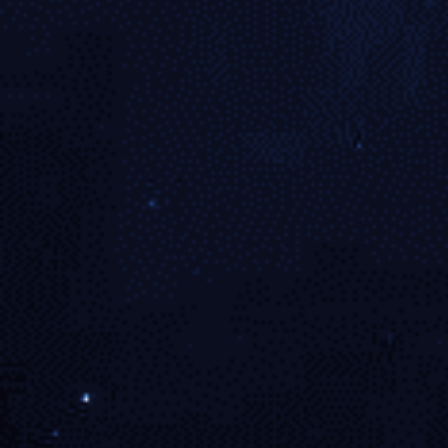
2026-05-31
詹姆斯若助尼克斯夺冠将成历史
本文将围绕“詹姆斯若助尼克斯夺冠将
2026-05-28
荷兰国家队大名单身价揭秘赫拉
在全球足球舞台上，荷兰国家队以其出
2026-07-08
哈兰德豪掷620万镑购置十居室
近日，挪威足球明星哈兰德以620万
2026-06-09