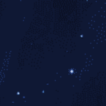
探索当地文化，包括品尝特色美食和参观历史遗址。每一次共同
生活的憧憬。这样的旅行，不仅让他们享受了生活，也让爱情得
小细节
往往最能体现出两人之间深厚的感情。例如，在海边散步时，范
凉意。这种体贴入微的小动作，无疑加深了彼此心灵上的默契。
馈这份关怀，她会主动为范德芬准备早餐，并把自己精心打扮的
们之间产生了一种无形但强大的纽带。每一个小举动都是爱的传
享各自的人生经历和梦想，这样深入的交流使得双方更加了解对
同道合的伙伴，共同面对生活中的各种挑战。这样的沟通无疑为