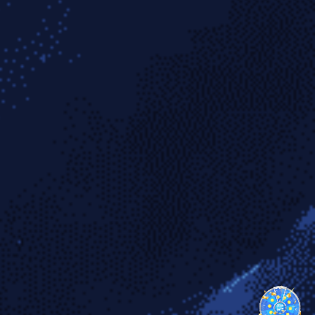
经历都成为了两人关系中的美
到了升华。
德芬会不自觉地将外套披到模
一面呈现给他。这些平凡却又
递，让彼此更加依赖。
方。随着时间推移，他们发现
今后的长久关系奠定了坚实基