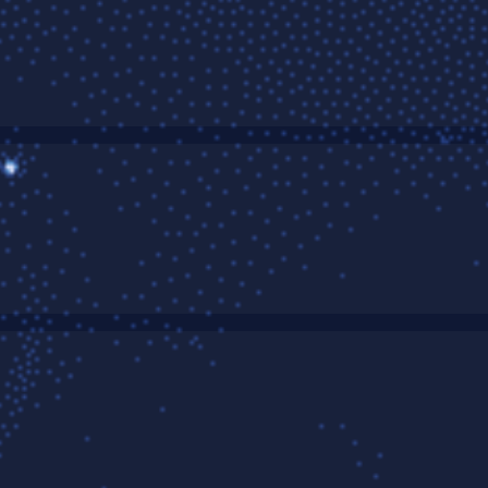
丽模特共度浪漫假期热恋之中迎
2026-06-12 00:58
阅读 33 次