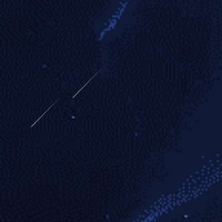
伴。
此外，他们还利用这段时间
好回忆，加深了彼此对未来
2、感情升温的
在这个浪漫假期中，小细节
特肩上，以抵挡海风带来的
而模特则会用自己的方式回
充满爱的日常瞬间，使得他
此外，两人在旅途中也会分
彼此不仅是恋人，更像是志
础。