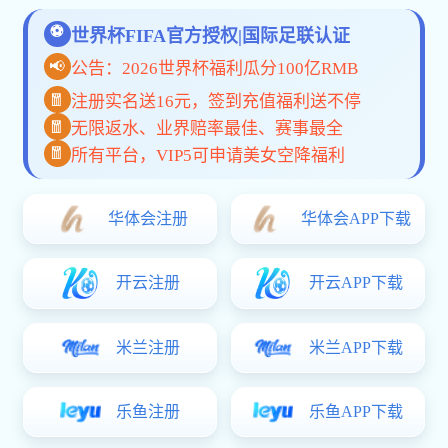
下载APP
米博体育官网公司简介
米博体育官网
是一家面向全球市场的综合体育赛事直播与数
据服务平台，专注于为体育迷打造高品质的数字化观赛体
验。我们整合
高清赛事直播、数据分析、多终端同步
等核心
功能，为用户提供一站式的米博体育(中国)官方网站-
MIBOSPORTS服务。
平台通过多项国际安全认证，系统架构稳定高效，全面适配