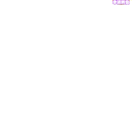
新手上路 · 常见问题流程解答
从注册到观看赛事，常见使用疑问一次解答，助你快速上手 米博
体育官网 体育直播平台。
1
如何注册成为平台用户？
请点击首页右上角“注册”按钮，填写手机号、验证码与登
录密码即可完成注册。注册成功后，即可开启完整体育赛
事直播体验。
2
是否需要实名认证？
为保障账号安全，我们建议用户绑定手机与邮箱进行基础
身份验证，便于找回账号及接收赛事通知。